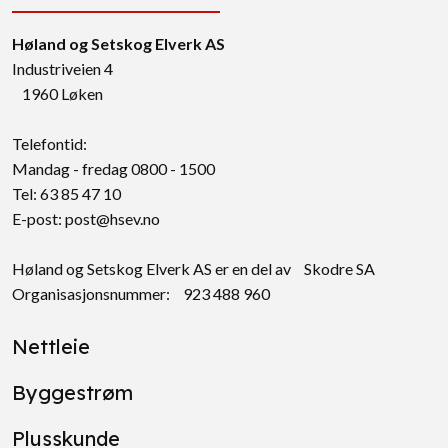
Høland og Setskog Elverk AS
Industriveien 4
1960 Løken
Telefontid:
Mandag - fredag 0800 - 1500
Tel: 63 85 47 10
E-post:
post@hsev.no
Høland og Setskog Elverk AS er en del av Skodre SA
Organisasjonsnummer: 923 488 960
Nettleie
Byggestrøm
Plusskunde