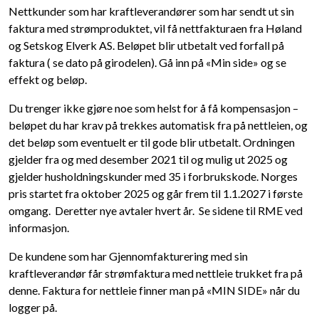
Nettkunder som har kraftleverandører som har sendt ut sin
faktura med strømproduktet, vil få nettfakturaen fra Høland
og Setskog Elverk AS. Beløpet blir utbetalt ved forfall på
faktura ( se dato på girodelen). Gå inn på «Min side» og se
effekt og beløp.
Du trenger ikke gjøre noe som helst for å få kompensasjon –
beløpet du har krav på trekkes automatisk fra på nettleien, og
det beløp som eventuelt er til gode blir utbetalt. Ordningen
gjelder fra og med desember 2021 til og mulig ut 2025 og
gjelder husholdningskunder med 35 i forbrukskode. Norges
pris startet fra oktober 2025 og går frem til 1.1.2027 i første
omgang. Deretter nye avtaler hvert år. Se sidene til RME ved
informasjon.
De kundene som har Gjennomfakturering med sin
kraftleverandør får strømfaktura med nettleie trukket fra på
denne. Faktura for nettleie finner man på «MIN SIDE» når du
logger på.