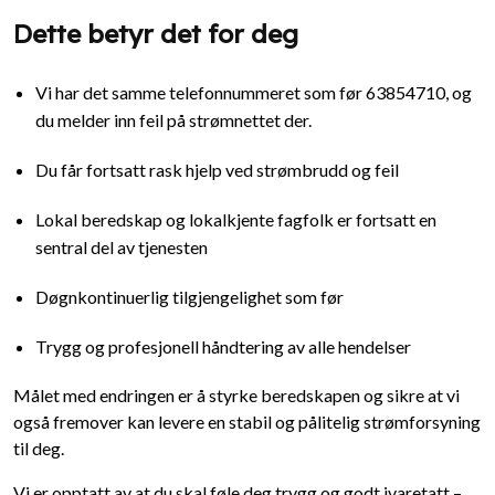
Dette betyr det for deg
Vi har det samme telefonnummeret som før 63854710, og
du melder inn feil på strømnettet der.
Du får fortsatt rask hjelp ved strømbrudd og feil
Lokal beredskap og lokalkjente fagfolk er fortsatt en
sentral del av tjenesten
Døgnkontinuerlig tilgjengelighet som før
Trygg og profesjonell håndtering av alle hendelser
Målet med endringen er å styrke beredskapen og sikre at vi
også fremover kan levere en stabil og pålitelig strømforsyning
til deg.
Vi er opptatt av at du skal føle deg trygg og godt ivaretatt –