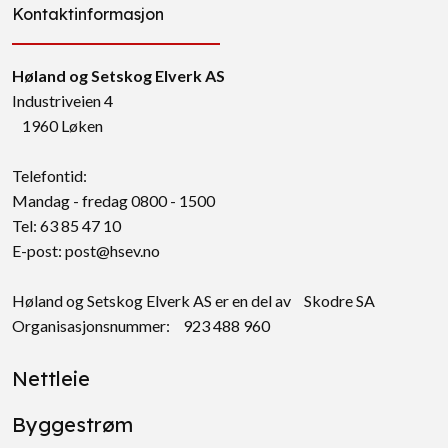
Kontaktinformasjon
Høland og Setskog Elverk AS
Industriveien 4
1960 Løken
Telefontid:
Mandag - fredag 0800 - 1500
Tel: 63 85 47 10
E-post:
post@hsev.no
Høland og Setskog Elverk AS er en del av Skodre SA
Organisasjonsnummer: 923 488 960
Nettleie
Byggestrøm