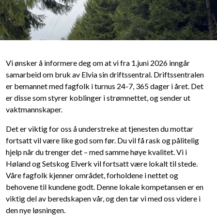
Vi ønsker å informere deg om at vi fra 1.juni 2026 inngår
samarbeid om bruk av Elvia sin driftssentral. Driftssentralen
er bemannet med fagfolk i turnus 24-7, 365 dager i året. Det
er disse som styrer koblinger i strømnettet, og sender ut
vaktmannskaper.
Det er viktig for oss å understreke at tjenesten du mottar
fortsatt vil være like god som før. Du vil få rask og pålitelig
hjelp når du trenger det – med samme høye kvalitet. Vi i
Høland og Setskog Elverk vil fortsatt være lokalt til stede.
Våre fagfolk kjenner området, forholdene i nettet og
behovene til kundene godt. Denne lokale kompetansen er en
viktig del av beredskapen vår, og den tar vi med oss videre i
den nye løsningen.