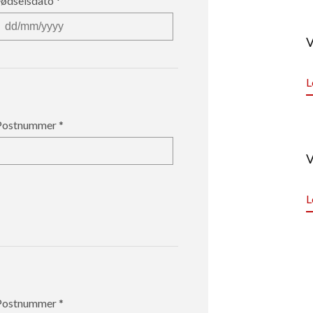
Fødselsdato
V
L
Postnummer
V
L
Postnummer