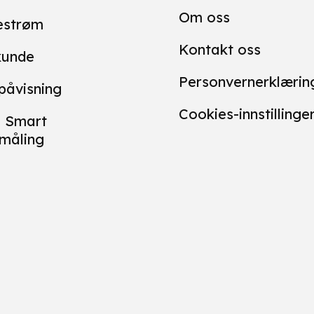
Om oss
estrøm
Kontakt oss
kunde
Personvernerklærin
påvisning
Cookies-innstillinge
 Smart
måling