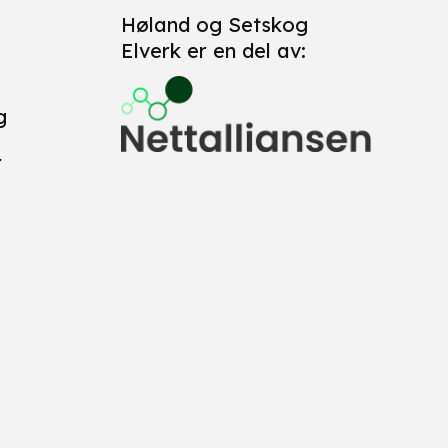
Høland og Setskog
Elverk er en del av:
g
r